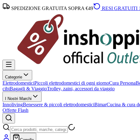
SPEDIZIONE GRATUITA SOPRA €49
RESI GRATUITI 
Categorie
Elettrodomestici
Piccoli elettrodomestici di ogni giorno
Cura Persona
Be
cibi
Bagagli & Viaggio
Trolley, zaini, accessori da viaggio
I Nostri Marchi
Innoliving
Benessere & piccoli elettrodomestici
Bimar
Cucina & cura de
Offerte Flash
Carrello