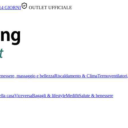
14 GIORNI
OUTLET UFFICIALE
nessere, massaggio e bellezza
Riscaldamento & Clima
Termoventilatori,
lla casa
Viceversa
Bagagli & lifestyle
Medifit
Salute & benessere