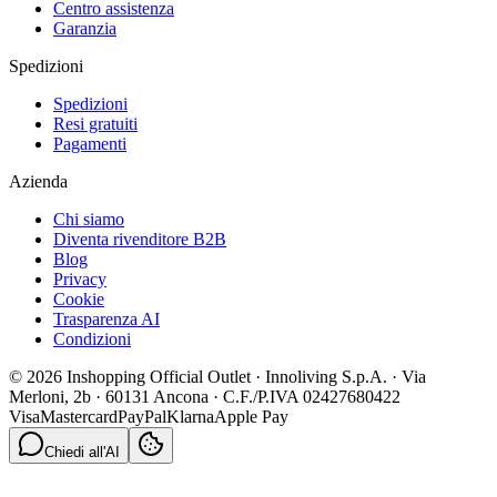
Centro assistenza
Garanzia
Spedizioni
Spedizioni
Resi gratuiti
Pagamenti
Azienda
Chi siamo
Diventa rivenditore B2B
Blog
Privacy
Cookie
Trasparenza AI
Condizioni
© 2026 Inshopping Official Outlet · Innoliving S.p.A. · Via
Merloni, 2b · 60131 Ancona · C.F./P.IVA 02427680422
Visa
Mastercard
PayPal
Klarna
Apple Pay
Chiedi all'AI