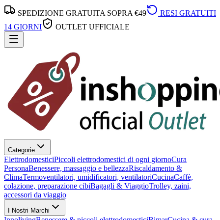
SPEDIZIONE GRATUITA SOPRA €49
RESI GRATUITI
14 GIORNI
OUTLET UFFICIALE
Categorie
Elettrodomestici
Piccoli elettrodomestici di ogni giorno
Cura
Persona
Benessere, massaggio e bellezza
Riscaldamento &
Clima
Termoventilatori, umidificatori, ventilatori
Cucina
Caffè,
colazione, preparazione cibi
Bagagli & Viaggio
Trolley, zaini,
accessori da viaggio
I Nostri Marchi
Innoliving
Benessere & piccoli elettrodomestici
Bimar
Cucina & cura