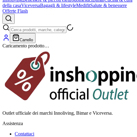
della casa
Viceversa
Bagagli & lifestyle
Medifit
Salute & benessere
Offerte Flash
Carrello
Caricamento prodotto…
Outlet ufficiale dei marchi Innoliving, Bimar e Viceversa.
Assistenza
Contattaci