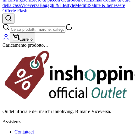
della casa
Viceversa
Bagagli & lifestyle
Medifit
Salute & benessere
Offerte Flash
Carrello
Caricamento prodotto…
Outlet ufficiale dei marchi Innoliving, Bimar e Viceversa.
Assistenza
Contattaci