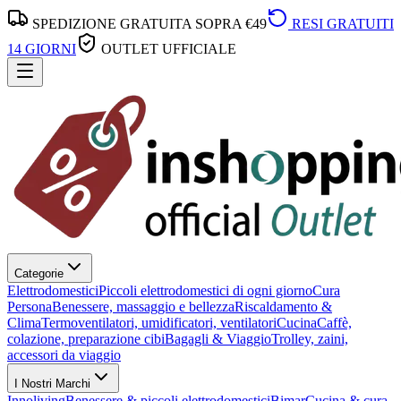
SPEDIZIONE GRATUITA SOPRA €49
RESI GRATUITI
14 GIORNI
OUTLET UFFICIALE
Categorie
Elettrodomestici
Piccoli elettrodomestici di ogni giorno
Cura
Persona
Benessere, massaggio e bellezza
Riscaldamento &
Clima
Termoventilatori, umidificatori, ventilatori
Cucina
Caffè,
colazione, preparazione cibi
Bagagli & Viaggio
Trolley, zaini,
accessori da viaggio
I Nostri Marchi
Innoliving
Benessere & piccoli elettrodomestici
Bimar
Cucina & cura