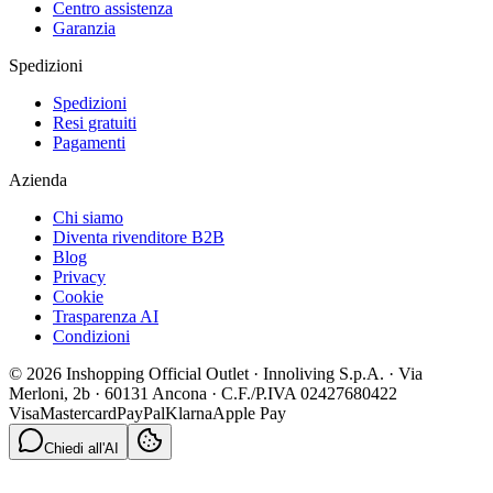
Centro assistenza
Garanzia
Spedizioni
Spedizioni
Resi gratuiti
Pagamenti
Azienda
Chi siamo
Diventa rivenditore B2B
Blog
Privacy
Cookie
Trasparenza AI
Condizioni
© 2026 Inshopping Official Outlet · Innoliving S.p.A. · Via
Merloni, 2b · 60131 Ancona · C.F./P.IVA 02427680422
Visa
Mastercard
PayPal
Klarna
Apple Pay
Chiedi all'AI