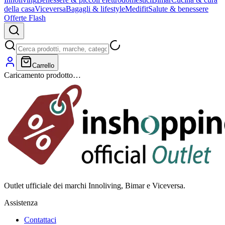
della casa
Viceversa
Bagagli & lifestyle
Medifit
Salute & benessere
Offerte Flash
Carrello
Caricamento prodotto…
Outlet ufficiale dei marchi Innoliving, Bimar e Viceversa.
Assistenza
Contattaci