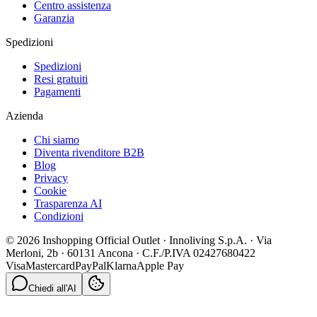
Centro assistenza
Garanzia
Spedizioni
Spedizioni
Resi gratuiti
Pagamenti
Azienda
Chi siamo
Diventa rivenditore B2B
Blog
Privacy
Cookie
Trasparenza AI
Condizioni
© 2026 Inshopping Official Outlet · Innoliving S.p.A. · Via
Merloni, 2b · 60131 Ancona · C.F./P.IVA 02427680422
Visa
Mastercard
PayPal
Klarna
Apple Pay
Chiedi all'AI