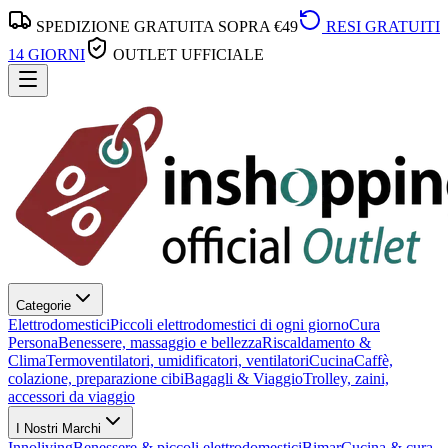
SPEDIZIONE GRATUITA SOPRA €49
RESI GRATUITI
14 GIORNI
OUTLET UFFICIALE
Categorie
Elettrodomestici
Piccoli elettrodomestici di ogni giorno
Cura
Persona
Benessere, massaggio e bellezza
Riscaldamento &
Clima
Termoventilatori, umidificatori, ventilatori
Cucina
Caffè,
colazione, preparazione cibi
Bagagli & Viaggio
Trolley, zaini,
accessori da viaggio
I Nostri Marchi
Innoliving
Benessere & piccoli elettrodomestici
Bimar
Cucina & cura