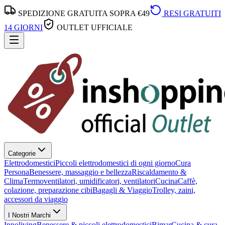
SPEDIZIONE GRATUITA SOPRA €49
RESI GRATUITI
14 GIORNI
OUTLET UFFICIALE
Categorie
Elettrodomestici
Piccoli elettrodomestici di ogni giorno
Cura
Persona
Benessere, massaggio e bellezza
Riscaldamento &
Clima
Termoventilatori, umidificatori, ventilatori
Cucina
Caffè,
colazione, preparazione cibi
Bagagli & Viaggio
Trolley, zaini,
accessori da viaggio
I Nostri Marchi
Innoliving
Benessere & piccoli elettrodomestici
Bimar
Cucina & cura