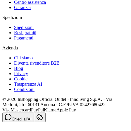
Centro assistenza
Garanzia
Spedizioni
Spedizioni
Resi gratuiti
Pagamenti
Azienda
Chi siamo
Diventa rivenditore B2B
Blog
Privacy
Cookie
Trasparenza AI
Condizioni
© 2026 Inshopping Official Outlet · Innoliving S.p.A. · Via
Merloni, 2b · 60131 Ancona · C.F./P.IVA 02427680422
Visa
Mastercard
PayPal
Klarna
Apple Pay
Chiedi all'AI