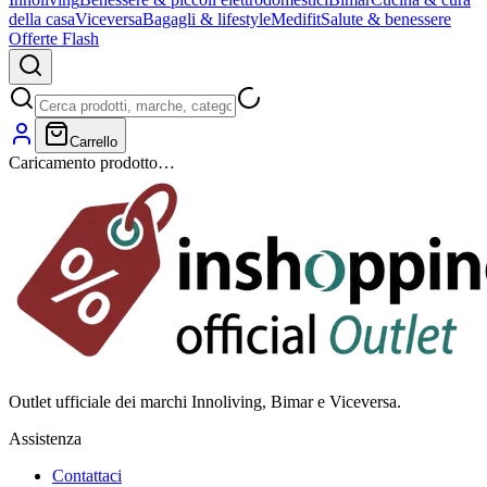
della casa
Viceversa
Bagagli & lifestyle
Medifit
Salute & benessere
Offerte Flash
Carrello
Caricamento prodotto…
Outlet ufficiale dei marchi Innoliving, Bimar e Viceversa.
Assistenza
Contattaci