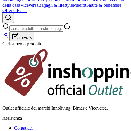
della casa
Viceversa
Bagagli & lifestyle
Medifit
Salute & benessere
Offerte Flash
Carrello
Caricamento prodotto…
Outlet ufficiale dei marchi Innoliving, Bimar e Viceversa.
Assistenza
Contattaci