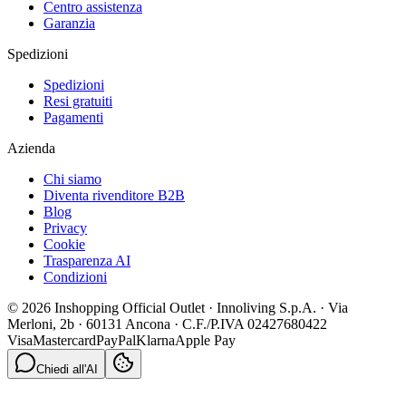
Centro assistenza
Garanzia
Spedizioni
Spedizioni
Resi gratuiti
Pagamenti
Azienda
Chi siamo
Diventa rivenditore B2B
Blog
Privacy
Cookie
Trasparenza AI
Condizioni
© 2026 Inshopping Official Outlet · Innoliving S.p.A. · Via
Merloni, 2b · 60131 Ancona · C.F./P.IVA 02427680422
Visa
Mastercard
PayPal
Klarna
Apple Pay
Chiedi all'AI