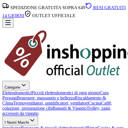
SPEDIZIONE GRATUITA SOPRA €49
RESI GRATUITI
14 GIORNI
OUTLET UFFICIALE
Categorie
Elettrodomestici
Piccoli elettrodomestici di ogni giorno
Cura
Persona
Benessere, massaggio e bellezza
Riscaldamento &
Clima
Termoventilatori, umidificatori, ventilatori
Cucina
Caffè,
colazione, preparazione cibi
Bagagli & Viaggio
Trolley, zaini,
accessori da viaggio
I Nostri Marchi
Innoliving
Benessere & piccoli elettrodomestici
Bimar
Cucina & cura