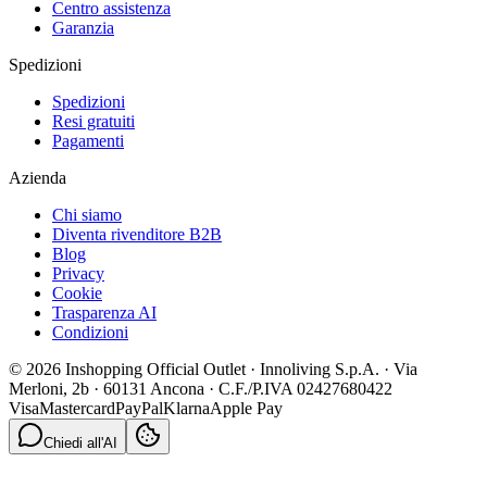
Centro assistenza
Garanzia
Spedizioni
Spedizioni
Resi gratuiti
Pagamenti
Azienda
Chi siamo
Diventa rivenditore B2B
Blog
Privacy
Cookie
Trasparenza AI
Condizioni
© 2026 Inshopping Official Outlet · Innoliving S.p.A. · Via
Merloni, 2b · 60131 Ancona · C.F./P.IVA 02427680422
Visa
Mastercard
PayPal
Klarna
Apple Pay
Chiedi all'AI