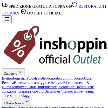
SPEDIZIONE GRATUITA SOPRA €49
RESI GRATUITI
14 GIORNI
OUTLET UFFICIALE
Categorie
Elettrodomestici
Piccoli elettrodomestici di ogni giorno
Cura
Persona
Benessere, massaggio e bellezza
Riscaldamento &
Clima
Termoventilatori, umidificatori, ventilatori
Cucina
Caffè,
colazione, preparazione cibi
Bagagli & Viaggio
Trolley, zaini,
accessori da viaggio
I Nostri Marchi
Innoliving
Benessere & piccoli elettrodomestici
Bimar
Cucina & cura