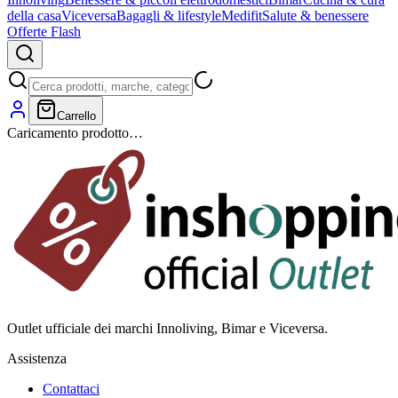
della casa
Viceversa
Bagagli & lifestyle
Medifit
Salute & benessere
Offerte Flash
Carrello
Caricamento prodotto…
Outlet ufficiale dei marchi Innoliving, Bimar e Viceversa.
Assistenza
Contattaci