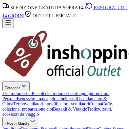
SPEDIZIONE GRATUITA SOPRA €49
RESI GRATUITI
14 GIORNI
OUTLET UFFICIALE
Categorie
Elettrodomestici
Piccoli elettrodomestici di ogni giorno
Cura
Persona
Benessere, massaggio e bellezza
Riscaldamento &
Clima
Termoventilatori, umidificatori, ventilatori
Cucina
Caffè,
colazione, preparazione cibi
Bagagli & Viaggio
Trolley, zaini,
accessori da viaggio
I Nostri Marchi
Innoliving
Benessere & piccoli elettrodomestici
Bimar
Cucina & cura