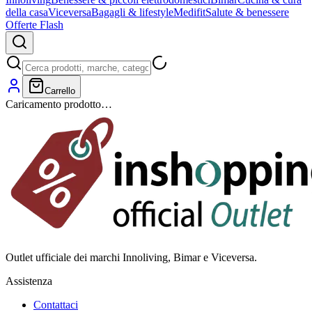
della casa
Viceversa
Bagagli & lifestyle
Medifit
Salute & benessere
Offerte Flash
Carrello
Caricamento prodotto…
Outlet ufficiale dei marchi Innoliving, Bimar e Viceversa.
Assistenza
Contattaci