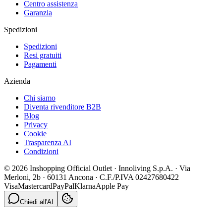
Centro assistenza
Garanzia
Spedizioni
Spedizioni
Resi gratuiti
Pagamenti
Azienda
Chi siamo
Diventa rivenditore B2B
Blog
Privacy
Cookie
Trasparenza AI
Condizioni
© 2026 Inshopping Official Outlet · Innoliving S.p.A. · Via
Merloni, 2b · 60131 Ancona · C.F./P.IVA 02427680422
Visa
Mastercard
PayPal
Klarna
Apple Pay
Chiedi all'AI