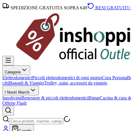
SPEDIZIONE GRATUITA SOPRA €49
RESI GRATUITI 
Categorie
Elettrodomestici
Piccoli elettrodomestici di ogni giorno
Cura Persona
Be
cibi
Bagagli & Viaggio
Trolley, zaini, accessori da viaggio
I Nostri Marchi
Innoliving
Benessere & piccoli elettrodomestici
Bimar
Cucina & cura de
Offerte Flash
Carrello