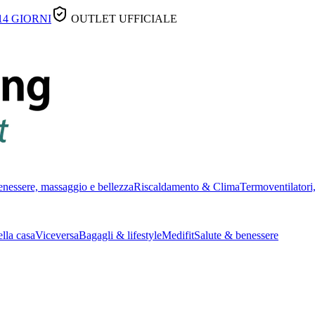
14 GIORNI
OUTLET UFFICIALE
nessere, massaggio e bellezza
Riscaldamento & Clima
Termoventilatori,
lla casa
Viceversa
Bagagli & lifestyle
Medifit
Salute & benessere