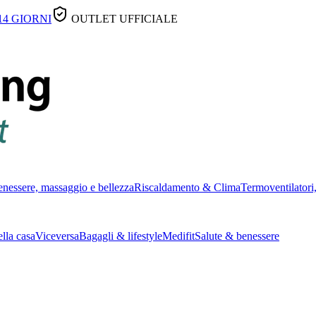
14 GIORNI
OUTLET UFFICIALE
nessere, massaggio e bellezza
Riscaldamento & Clima
Termoventilatori,
lla casa
Viceversa
Bagagli & lifestyle
Medifit
Salute & benessere