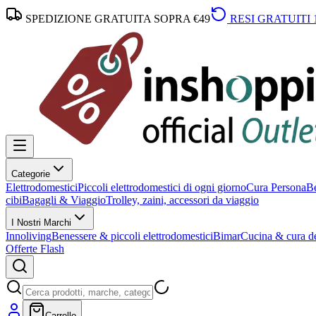
SPEDIZIONE GRATUITA SOPRA €49
RESI GRATUITI 
Categorie
Elettrodomestici
Piccoli elettrodomestici di ogni giorno
Cura Persona
Be
cibi
Bagagli & Viaggio
Trolley, zaini, accessori da viaggio
I Nostri Marchi
Innoliving
Benessere & piccoli elettrodomestici
Bimar
Cucina & cura de
Offerte Flash
Carrello