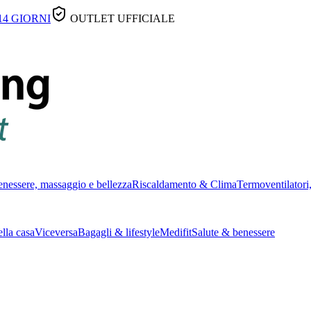
14 GIORNI
OUTLET UFFICIALE
nessere, massaggio e bellezza
Riscaldamento & Clima
Termoventilatori,
lla casa
Viceversa
Bagagli & lifestyle
Medifit
Salute & benessere