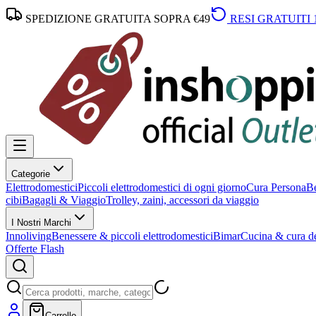
SPEDIZIONE GRATUITA SOPRA €49
RESI GRATUITI 
Categorie
Elettrodomestici
Piccoli elettrodomestici di ogni giorno
Cura Persona
Be
cibi
Bagagli & Viaggio
Trolley, zaini, accessori da viaggio
I Nostri Marchi
Innoliving
Benessere & piccoli elettrodomestici
Bimar
Cucina & cura de
Offerte Flash
Carrello