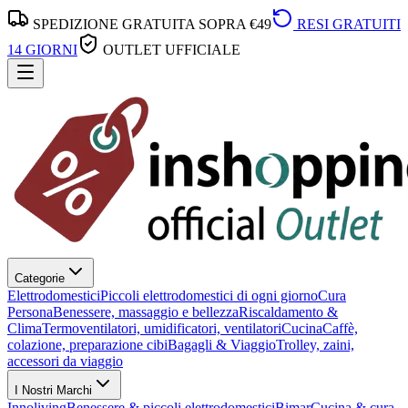
SPEDIZIONE GRATUITA SOPRA €49
RESI GRATUITI
14 GIORNI
OUTLET UFFICIALE
Categorie
Elettrodomestici
Piccoli elettrodomestici di ogni giorno
Cura
Persona
Benessere, massaggio e bellezza
Riscaldamento &
Clima
Termoventilatori, umidificatori, ventilatori
Cucina
Caffè,
colazione, preparazione cibi
Bagagli & Viaggio
Trolley, zaini,
accessori da viaggio
I Nostri Marchi
Innoliving
Benessere & piccoli elettrodomestici
Bimar
Cucina & cura