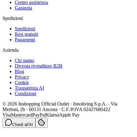
Centro assistenza
Garanzia
Spedizioni
Spedizioni
Resi gratuiti
Pagamenti
Azienda
Chi siamo
Diventa rivenditore B2B
Blog
Privacy
Cookie
Trasparenza AI
Condizioni
© 2026 Inshopping Official Outlet · Innoliving S.p.A. · Via
Merloni, 2b · 60131 Ancona · C.F./P.IVA 02427680422
Visa
Mastercard
PayPal
Klarna
Apple Pay
Chiedi all'AI