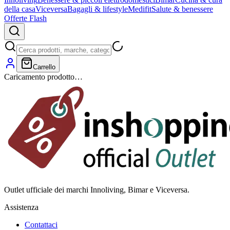
della casa
Viceversa
Bagagli & lifestyle
Medifit
Salute & benessere
Offerte Flash
Carrello
Caricamento prodotto…
Outlet ufficiale dei marchi Innoliving, Bimar e Viceversa.
Assistenza
Contattaci