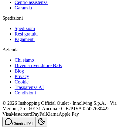
Centro assistenza
Garanzia
Spedizioni
Spedizioni
Resi gratuiti
Pagamenti
Azienda
Chi siamo
Diventa rivenditore B2B
Blog
Privacy
Cookie
Trasparenza AI
Condizioni
© 2026 Inshopping Official Outlet · Innoliving S.p.A. · Via
Merloni, 2b · 60131 Ancona · C.F./P.IVA 02427680422
Visa
Mastercard
PayPal
Klarna
Apple Pay
Chiedi all'AI