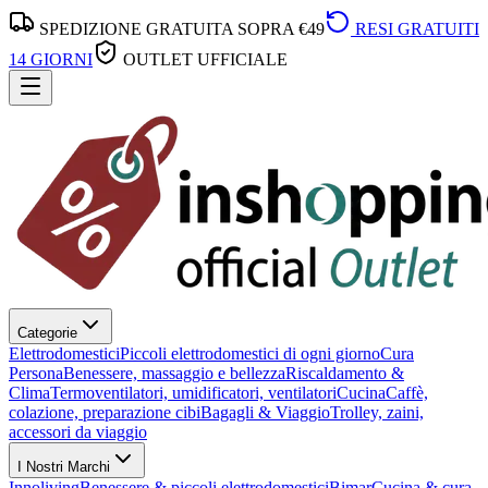
SPEDIZIONE GRATUITA SOPRA €49
RESI GRATUITI
14 GIORNI
OUTLET UFFICIALE
Categorie
Elettrodomestici
Piccoli elettrodomestici di ogni giorno
Cura
Persona
Benessere, massaggio e bellezza
Riscaldamento &
Clima
Termoventilatori, umidificatori, ventilatori
Cucina
Caffè,
colazione, preparazione cibi
Bagagli & Viaggio
Trolley, zaini,
accessori da viaggio
I Nostri Marchi
Innoliving
Benessere & piccoli elettrodomestici
Bimar
Cucina & cura