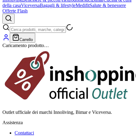
della casa
Viceversa
Bagagli & lifestyle
Medifit
Salute & benessere
Offerte Flash
Carrello
Caricamento prodotto…
Outlet ufficiale dei marchi Innoliving, Bimar e Viceversa.
Assistenza
Contattaci