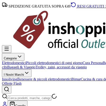
SPEDIZIONE GRATUITA SOPRA €49
RESI GRATUITI 
Categorie
Elettrodomestici
Piccoli elettrodomestici di ogni giorno
Cura Persona
Be
cibi
Bagagli & Viaggio
Trolley, zaini, accessori da viaggio
I Nostri Marchi
Innoliving
Benessere & piccoli elettrodomestici
Bimar
Cucina & cura de
Offerte Flash
Carrello