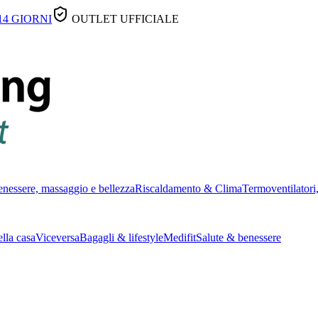
14 GIORNI
OUTLET UFFICIALE
nessere, massaggio e bellezza
Riscaldamento & Clima
Termoventilatori,
lla casa
Viceversa
Bagagli & lifestyle
Medifit
Salute & benessere