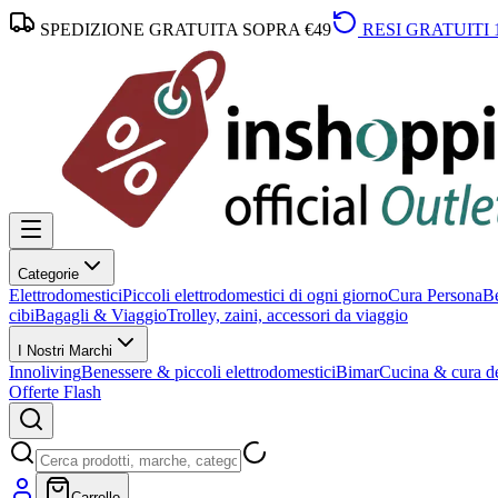
SPEDIZIONE GRATUITA SOPRA €49
RESI GRATUITI 
Categorie
Elettrodomestici
Piccoli elettrodomestici di ogni giorno
Cura Persona
Be
cibi
Bagagli & Viaggio
Trolley, zaini, accessori da viaggio
I Nostri Marchi
Innoliving
Benessere & piccoli elettrodomestici
Bimar
Cucina & cura de
Offerte Flash
Carrello