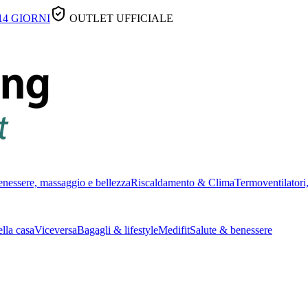
14 GIORNI
OUTLET UFFICIALE
nessere, massaggio e bellezza
Riscaldamento & Clima
Termoventilatori,
lla casa
Viceversa
Bagagli & lifestyle
Medifit
Salute & benessere