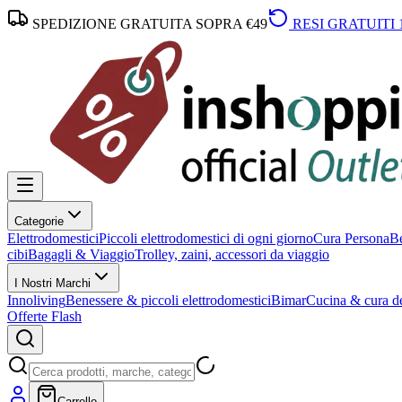
SPEDIZIONE GRATUITA SOPRA €49
RESI GRATUITI 
Categorie
Elettrodomestici
Piccoli elettrodomestici di ogni giorno
Cura Persona
Be
cibi
Bagagli & Viaggio
Trolley, zaini, accessori da viaggio
I Nostri Marchi
Innoliving
Benessere & piccoli elettrodomestici
Bimar
Cucina & cura de
Offerte Flash
Carrello