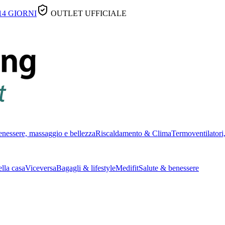
14 GIORNI
OUTLET UFFICIALE
nessere, massaggio e bellezza
Riscaldamento & Clima
Termoventilatori,
lla casa
Viceversa
Bagagli & lifestyle
Medifit
Salute & benessere