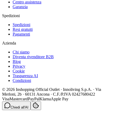
Centro assistenza
Garanzia
Spedizioni
Spedizioni
Resi gratuiti
Pagamenti
Azienda
Chi siamo
Diventa rivenditore B2B
Blog
Privacy
Cookie
Trasparenza AI
Condizioni
© 2026 Inshopping Official Outlet · Innoliving S.p.A. · Via
Merloni, 2b · 60131 Ancona · C.F./P.IVA 02427680422
Visa
Mastercard
PayPal
Klarna
Apple Pay
Chiedi all'AI