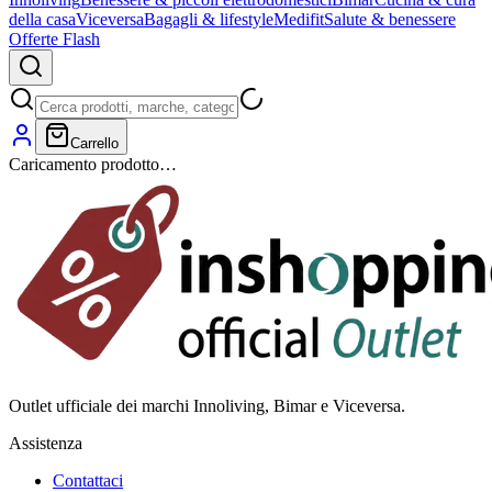
della casa
Viceversa
Bagagli & lifestyle
Medifit
Salute & benessere
Offerte Flash
Carrello
Caricamento prodotto…
Outlet ufficiale dei marchi Innoliving, Bimar e Viceversa.
Assistenza
Contattaci