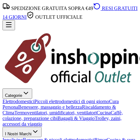
SPEDIZIONE GRATUITA SOPRA €49
RESI GRATUITI
14 GIORNI
OUTLET UFFICIALE
Categorie
Elettrodomestici
Piccoli elettrodomestici di ogni giorno
Cura
Persona
Benessere, massaggio e bellezza
Riscaldamento &
Clima
Termoventilatori, umidificatori, ventilatori
Cucina
Caffè,
colazione, preparazione cibi
Bagagli & Viaggio
Trolley, zaini,
accessori da viaggio
I Nostri Marchi
Innoliving
Benessere & piccoli elettrodomestici
Bimar
Cucina & cura