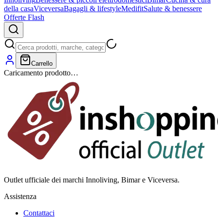
della casa
Viceversa
Bagagli & lifestyle
Medifit
Salute & benessere
Offerte Flash
Carrello
Caricamento prodotto…
Outlet ufficiale dei marchi Innoliving, Bimar e Viceversa.
Assistenza
Contattaci