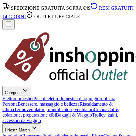
SPEDIZIONE GRATUITA SOPRA €49
RESI GRATUITI
14 GIORNI
OUTLET UFFICIALE
Categorie
Elettrodomestici
Piccoli elettrodomestici di ogni giorno
Cura
Persona
Benessere, massaggio e bellezza
Riscaldamento &
Clima
Termoventilatori, umidificatori, ventilatori
Cucina
Caffè,
colazione, preparazione cibi
Bagagli & Viaggio
Trolley, zaini,
accessori da viaggio
I Nostri Marchi
Innoliving
Benessere & piccoli elettrodomestici
Bimar
Cucina & cura