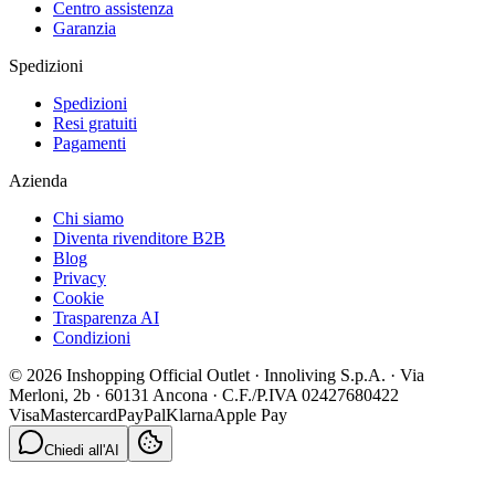
Centro assistenza
Garanzia
Spedizioni
Spedizioni
Resi gratuiti
Pagamenti
Azienda
Chi siamo
Diventa rivenditore B2B
Blog
Privacy
Cookie
Trasparenza AI
Condizioni
© 2026 Inshopping Official Outlet · Innoliving S.p.A. · Via
Merloni, 2b · 60131 Ancona · C.F./P.IVA 02427680422
Visa
Mastercard
PayPal
Klarna
Apple Pay
Chiedi all'AI