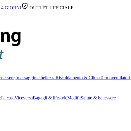
14 GIORNI
OUTLET UFFICIALE
nessere, massaggio e bellezza
Riscaldamento & Clima
Termoventilatori,
lla casa
Viceversa
Bagagli & lifestyle
Medifit
Salute & benessere