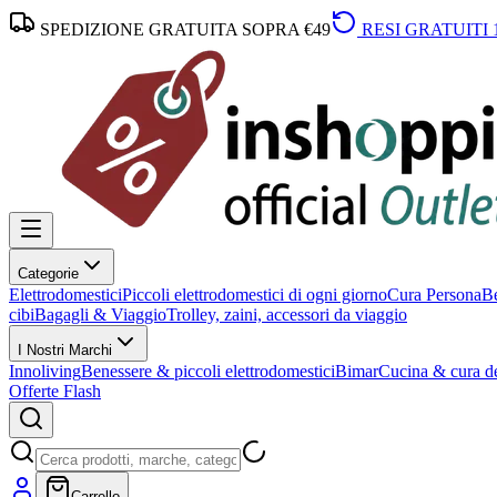
SPEDIZIONE GRATUITA SOPRA €49
RESI GRATUITI 
Categorie
Elettrodomestici
Piccoli elettrodomestici di ogni giorno
Cura Persona
Be
cibi
Bagagli & Viaggio
Trolley, zaini, accessori da viaggio
I Nostri Marchi
Innoliving
Benessere & piccoli elettrodomestici
Bimar
Cucina & cura de
Offerte Flash
Carrello