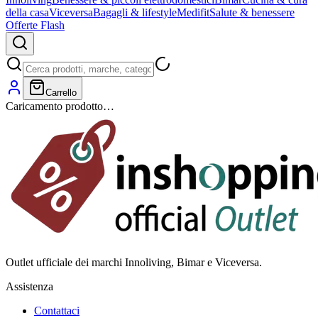
della casa
Viceversa
Bagagli & lifestyle
Medifit
Salute & benessere
Offerte Flash
Carrello
Caricamento prodotto…
Outlet ufficiale dei marchi Innoliving, Bimar e Viceversa.
Assistenza
Contattaci