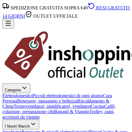
SPEDIZIONE GRATUITA SOPRA €49
RESI GRATUITI
14 GIORNI
OUTLET UFFICIALE
Categorie
Elettrodomestici
Piccoli elettrodomestici di ogni giorno
Cura
Persona
Benessere, massaggio e bellezza
Riscaldamento &
Clima
Termoventilatori, umidificatori, ventilatori
Cucina
Caffè,
colazione, preparazione cibi
Bagagli & Viaggio
Trolley, zaini,
accessori da viaggio
I Nostri Marchi
Innoliving
Benessere & piccoli elettrodomestici
Bimar
Cucina & cura