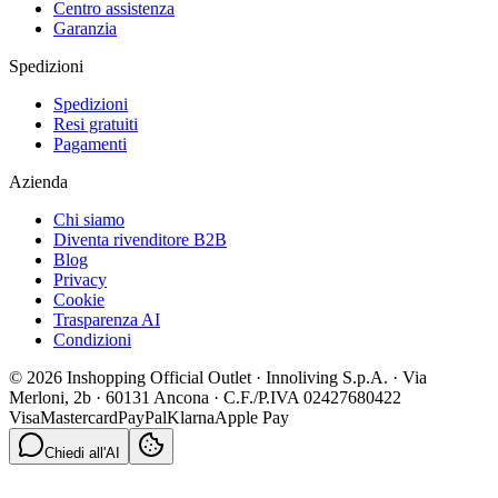
Centro assistenza
Garanzia
Spedizioni
Spedizioni
Resi gratuiti
Pagamenti
Azienda
Chi siamo
Diventa rivenditore B2B
Blog
Privacy
Cookie
Trasparenza AI
Condizioni
© 2026 Inshopping Official Outlet · Innoliving S.p.A. · Via
Merloni, 2b · 60131 Ancona · C.F./P.IVA 02427680422
Visa
Mastercard
PayPal
Klarna
Apple Pay
Chiedi all'AI