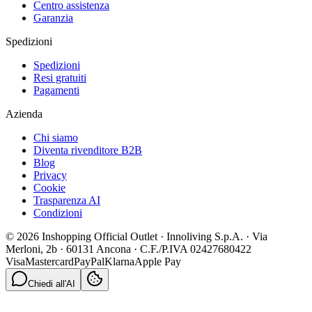
Centro assistenza
Garanzia
Spedizioni
Spedizioni
Resi gratuiti
Pagamenti
Azienda
Chi siamo
Diventa rivenditore B2B
Blog
Privacy
Cookie
Trasparenza AI
Condizioni
© 2026 Inshopping Official Outlet · Innoliving S.p.A. · Via
Merloni, 2b · 60131 Ancona · C.F./P.IVA 02427680422
Visa
Mastercard
PayPal
Klarna
Apple Pay
Chiedi all'AI