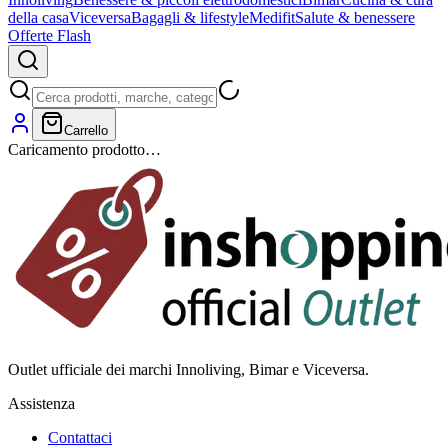
della casa
Viceversa
Bagagli & lifestyle
Medifit
Salute & benessere
Offerte Flash
Carrello
Caricamento prodotto…
Outlet ufficiale dei marchi Innoliving, Bimar e Viceversa.
Assistenza
Contattaci