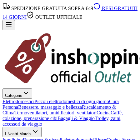
SPEDIZIONE GRATUITA SOPRA €49
RESI GRATUITI
14 GIORNI
OUTLET UFFICIALE
Categorie
Elettrodomestici
Piccoli elettrodomestici di ogni giorno
Cura
Persona
Benessere, massaggio e bellezza
Riscaldamento &
Clima
Termoventilatori, umidificatori, ventilatori
Cucina
Caffè,
colazione, preparazione cibi
Bagagli & Viaggio
Trolley, zaini,
accessori da viaggio
I Nostri Marchi
Innoliving
Benessere & piccoli elettrodomestici
Bimar
Cucina & cura