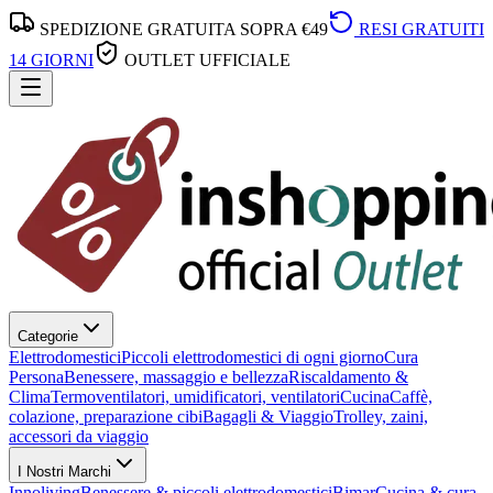
SPEDIZIONE GRATUITA SOPRA €49
RESI GRATUITI
14 GIORNI
OUTLET UFFICIALE
Categorie
Elettrodomestici
Piccoli elettrodomestici di ogni giorno
Cura
Persona
Benessere, massaggio e bellezza
Riscaldamento &
Clima
Termoventilatori, umidificatori, ventilatori
Cucina
Caffè,
colazione, preparazione cibi
Bagagli & Viaggio
Trolley, zaini,
accessori da viaggio
I Nostri Marchi
Innoliving
Benessere & piccoli elettrodomestici
Bimar
Cucina & cura