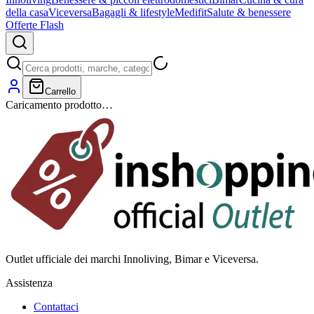
della casa
Viceversa
Bagagli & lifestyle
Medifit
Salute & benessere
Offerte Flash
Carrello
Caricamento prodotto…
Outlet ufficiale dei marchi Innoliving, Bimar e Viceversa.
Assistenza
Contattaci