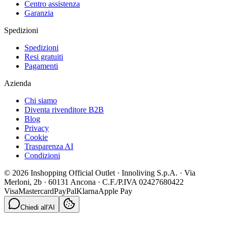
Centro assistenza
Garanzia
Spedizioni
Spedizioni
Resi gratuiti
Pagamenti
Azienda
Chi siamo
Diventa rivenditore B2B
Blog
Privacy
Cookie
Trasparenza AI
Condizioni
© 2026 Inshopping Official Outlet · Innoliving S.p.A. · Via
Merloni, 2b · 60131 Ancona · C.F./P.IVA 02427680422
Visa
Mastercard
PayPal
Klarna
Apple Pay
Chiedi all'AI