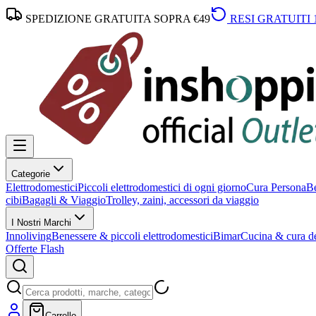
SPEDIZIONE GRATUITA SOPRA €49
RESI GRATUITI 
Categorie
Elettrodomestici
Piccoli elettrodomestici di ogni giorno
Cura Persona
Be
cibi
Bagagli & Viaggio
Trolley, zaini, accessori da viaggio
I Nostri Marchi
Innoliving
Benessere & piccoli elettrodomestici
Bimar
Cucina & cura de
Offerte Flash
Carrello