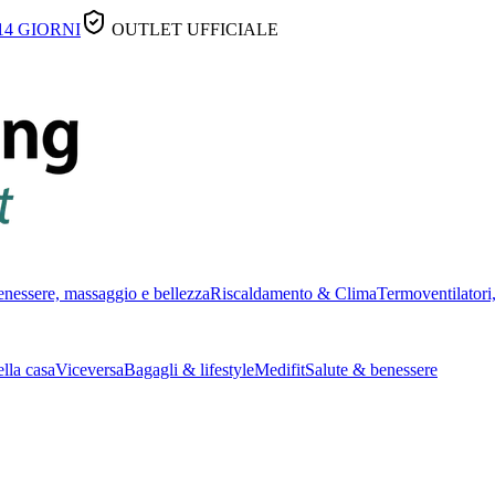
14 GIORNI
OUTLET UFFICIALE
nessere, massaggio e bellezza
Riscaldamento & Clima
Termoventilatori,
lla casa
Viceversa
Bagagli & lifestyle
Medifit
Salute & benessere