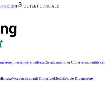
14 GIORNI
OUTLET UFFICIALE
nessere, massaggio e bellezza
Riscaldamento & Clima
Termoventilatori,
lla casa
Viceversa
Bagagli & lifestyle
Medifit
Salute & benessere