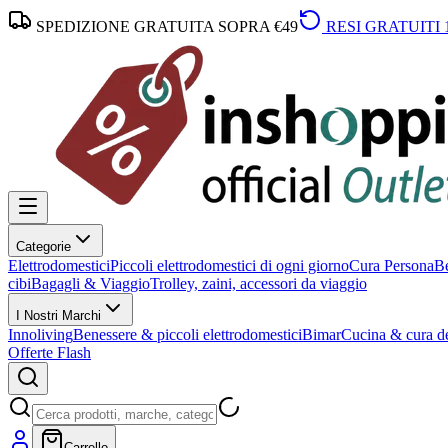
SPEDIZIONE GRATUITA SOPRA €49
RESI GRATUITI 
Categorie
Elettrodomestici
Piccoli elettrodomestici di ogni giorno
Cura Persona
Be
cibi
Bagagli & Viaggio
Trolley, zaini, accessori da viaggio
I Nostri Marchi
Innoliving
Benessere & piccoli elettrodomestici
Bimar
Cucina & cura de
Offerte Flash
Carrello