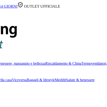
14 GIORNI
OUTLET UFFICIALE
nessere, massaggio e bellezza
Riscaldamento & Clima
Termoventilatori,
lla casa
Viceversa
Bagagli & lifestyle
Medifit
Salute & benessere