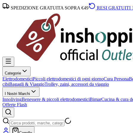
SPEDIZIONE GRATUITA SOPRA €49
RESI GRATUITI 
Categorie
Elettrodomestici
Piccoli elettrodomestici di ogni giorno
Cura Persona
Be
cibi
Bagagli & Viaggio
Trolley, zaini, accessori da viaggio
I Nostri Marchi
Innoliving
Benessere & piccoli elettrodomestici
Bimar
Cucina & cura de
Offerte Flash
Carrello