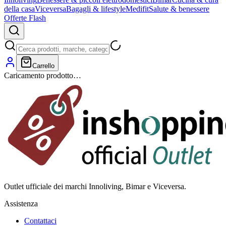
della casa
Viceversa
Bagagli & lifestyle
Medifit
Salute & benessere
Offerte Flash
Carrello
Caricamento prodotto…
Outlet ufficiale dei marchi Innoliving, Bimar e Viceversa.
Assistenza
Contattaci