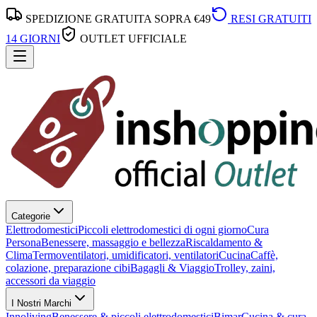
SPEDIZIONE GRATUITA SOPRA €49
RESI GRATUITI
14 GIORNI
OUTLET UFFICIALE
Categorie
Elettrodomestici
Piccoli elettrodomestici di ogni giorno
Cura
Persona
Benessere, massaggio e bellezza
Riscaldamento &
Clima
Termoventilatori, umidificatori, ventilatori
Cucina
Caffè,
colazione, preparazione cibi
Bagagli & Viaggio
Trolley, zaini,
accessori da viaggio
I Nostri Marchi
Innoliving
Benessere & piccoli elettrodomestici
Bimar
Cucina & cura