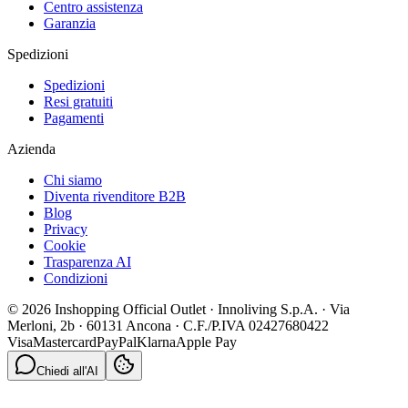
Centro assistenza
Garanzia
Spedizioni
Spedizioni
Resi gratuiti
Pagamenti
Azienda
Chi siamo
Diventa rivenditore B2B
Blog
Privacy
Cookie
Trasparenza AI
Condizioni
© 2026 Inshopping Official Outlet · Innoliving S.p.A. · Via
Merloni, 2b · 60131 Ancona · C.F./P.IVA 02427680422
Visa
Mastercard
PayPal
Klarna
Apple Pay
Chiedi all'AI