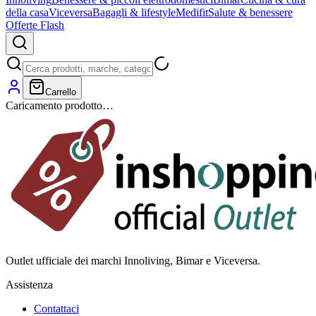
della casa
Viceversa
Bagagli & lifestyle
Medifit
Salute & benessere
Offerte Flash
Carrello
Caricamento prodotto…
Outlet ufficiale dei marchi Innoliving, Bimar e Viceversa.
Assistenza
Contattaci