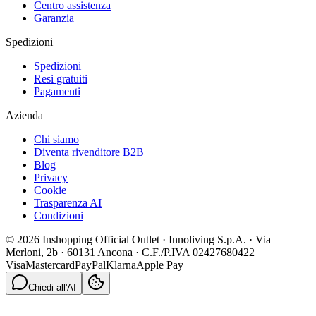
Centro assistenza
Garanzia
Spedizioni
Spedizioni
Resi gratuiti
Pagamenti
Azienda
Chi siamo
Diventa rivenditore B2B
Blog
Privacy
Cookie
Trasparenza AI
Condizioni
© 2026 Inshopping Official Outlet · Innoliving S.p.A. · Via
Merloni, 2b · 60131 Ancona · C.F./P.IVA 02427680422
Visa
Mastercard
PayPal
Klarna
Apple Pay
Chiedi all'AI