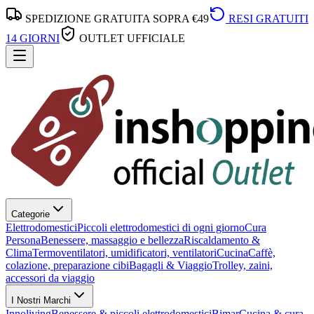
SPEDIZIONE GRATUITA SOPRA €49
RESI GRATUITI
14 GIORNI
OUTLET UFFICIALE
Categorie
Elettrodomestici
Piccoli elettrodomestici di ogni giorno
Cura
Persona
Benessere, massaggio e bellezza
Riscaldamento &
Clima
Termoventilatori, umidificatori, ventilatori
Cucina
Caffè,
colazione, preparazione cibi
Bagagli & Viaggio
Trolley, zaini,
accessori da viaggio
I Nostri Marchi
Innoliving
Benessere & piccoli elettrodomestici
Bimar
Cucina & cura