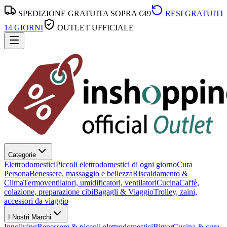
SPEDIZIONE GRATUITA SOPRA €49
RESI GRATUITI
14 GIORNI
OUTLET UFFICIALE
Categorie
Elettrodomestici
Piccoli elettrodomestici di ogni giorno
Cura
Persona
Benessere, massaggio e bellezza
Riscaldamento &
Clima
Termoventilatori, umidificatori, ventilatori
Cucina
Caffè,
colazione, preparazione cibi
Bagagli & Viaggio
Trolley, zaini,
accessori da viaggio
I Nostri Marchi
Innoliving
Benessere & piccoli elettrodomestici
Bimar
Cucina & cura