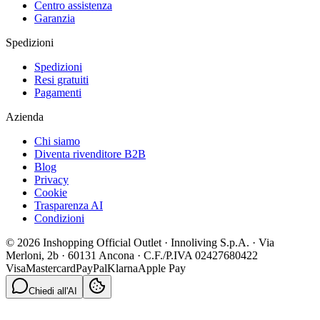
Centro assistenza
Garanzia
Spedizioni
Spedizioni
Resi gratuiti
Pagamenti
Azienda
Chi siamo
Diventa rivenditore B2B
Blog
Privacy
Cookie
Trasparenza AI
Condizioni
© 2026 Inshopping Official Outlet · Innoliving S.p.A. · Via
Merloni, 2b · 60131 Ancona · C.F./P.IVA 02427680422
Visa
Mastercard
PayPal
Klarna
Apple Pay
Chiedi all'AI