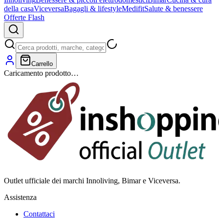
della casa
Viceversa
Bagagli & lifestyle
Medifit
Salute & benessere
Offerte Flash
Carrello
Caricamento prodotto…
Outlet ufficiale dei marchi Innoliving, Bimar e Viceversa.
Assistenza
Contattaci