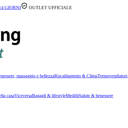
14 GIORNI
OUTLET UFFICIALE
nessere, massaggio e bellezza
Riscaldamento & Clima
Termoventilatori,
lla casa
Viceversa
Bagagli & lifestyle
Medifit
Salute & benessere