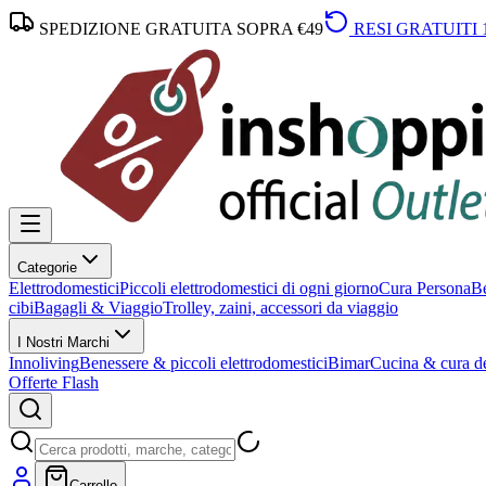
SPEDIZIONE GRATUITA SOPRA €49
RESI GRATUITI 
Categorie
Elettrodomestici
Piccoli elettrodomestici di ogni giorno
Cura Persona
Be
cibi
Bagagli & Viaggio
Trolley, zaini, accessori da viaggio
I Nostri Marchi
Innoliving
Benessere & piccoli elettrodomestici
Bimar
Cucina & cura de
Offerte Flash
Carrello