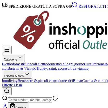
SPEDIZIONE GRATUITA SOPRA €49
RESI GRATUITI 
Categorie
Elettrodomestici
Piccoli elettrodomestici di ogni giorno
Cura Persona
Be
cibi
Bagagli & Viaggio
Trolley, zaini, accessori da viaggio
I Nostri Marchi
Innoliving
Benessere & piccoli elettrodomestici
Bimar
Cucina & cura de
Offerte Flash
Carrello