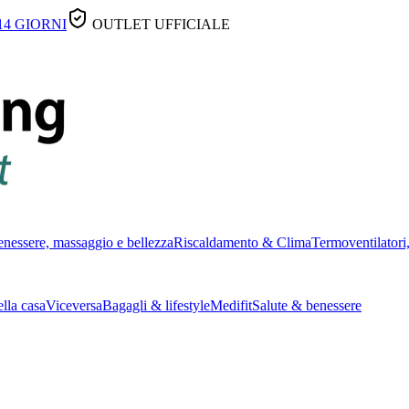
14 GIORNI
OUTLET UFFICIALE
nessere, massaggio e bellezza
Riscaldamento & Clima
Termoventilatori,
lla casa
Viceversa
Bagagli & lifestyle
Medifit
Salute & benessere