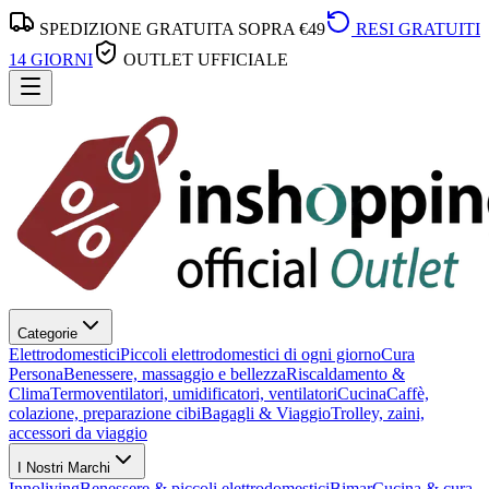
SPEDIZIONE GRATUITA SOPRA €49
RESI GRATUITI
14 GIORNI
OUTLET UFFICIALE
Categorie
Elettrodomestici
Piccoli elettrodomestici di ogni giorno
Cura
Persona
Benessere, massaggio e bellezza
Riscaldamento &
Clima
Termoventilatori, umidificatori, ventilatori
Cucina
Caffè,
colazione, preparazione cibi
Bagagli & Viaggio
Trolley, zaini,
accessori da viaggio
I Nostri Marchi
Innoliving
Benessere & piccoli elettrodomestici
Bimar
Cucina & cura