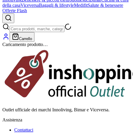
della casa
Viceversa
Bagagli & lifestyle
Medifit
Salute & benessere
Offerte Flash
Carrello
Caricamento prodotto…
Outlet ufficiale dei marchi Innoliving, Bimar e Viceversa.
Assistenza
Contattaci