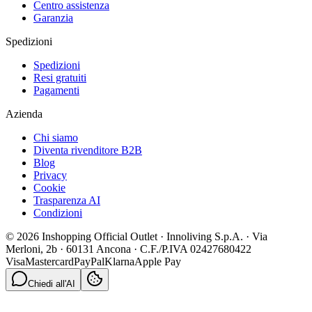
Centro assistenza
Garanzia
Spedizioni
Spedizioni
Resi gratuiti
Pagamenti
Azienda
Chi siamo
Diventa rivenditore B2B
Blog
Privacy
Cookie
Trasparenza AI
Condizioni
© 2026 Inshopping Official Outlet · Innoliving S.p.A. · Via
Merloni, 2b · 60131 Ancona · C.F./P.IVA 02427680422
Visa
Mastercard
PayPal
Klarna
Apple Pay
Chiedi all'AI