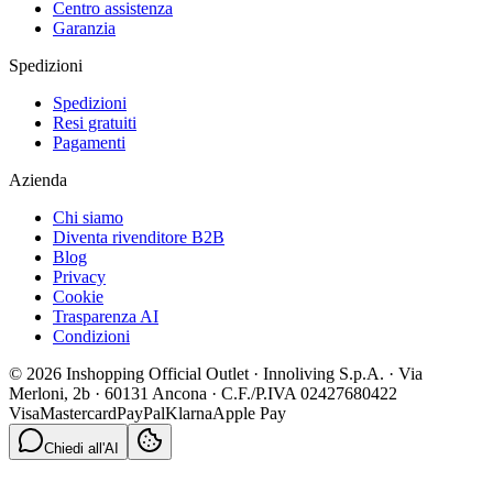
Centro assistenza
Garanzia
Spedizioni
Spedizioni
Resi gratuiti
Pagamenti
Azienda
Chi siamo
Diventa rivenditore B2B
Blog
Privacy
Cookie
Trasparenza AI
Condizioni
© 2026 Inshopping Official Outlet · Innoliving S.p.A. · Via
Merloni, 2b · 60131 Ancona · C.F./P.IVA 02427680422
Visa
Mastercard
PayPal
Klarna
Apple Pay
Chiedi all'AI