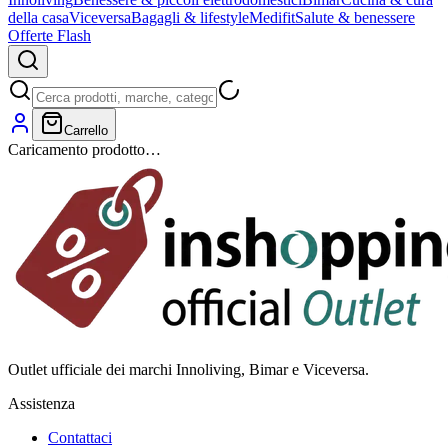
della casa
Viceversa
Bagagli & lifestyle
Medifit
Salute & benessere
Offerte Flash
Carrello
Caricamento prodotto…
Outlet ufficiale dei marchi Innoliving, Bimar e Viceversa.
Assistenza
Contattaci