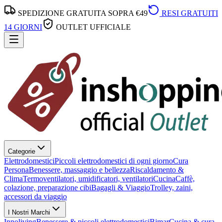
SPEDIZIONE GRATUITA SOPRA €49
RESI GRATUITI
14 GIORNI
OUTLET UFFICIALE
Categorie
Elettrodomestici
Piccoli elettrodomestici di ogni giorno
Cura
Persona
Benessere, massaggio e bellezza
Riscaldamento &
Clima
Termoventilatori, umidificatori, ventilatori
Cucina
Caffè,
colazione, preparazione cibi
Bagagli & Viaggio
Trolley, zaini,
accessori da viaggio
I Nostri Marchi
Innoliving
Benessere & piccoli elettrodomestici
Bimar
Cucina & cura