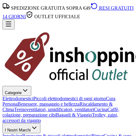
SPEDIZIONE GRATUITA SOPRA €49
RESI GRATUITI
14 GIORNI
OUTLET UFFICIALE
Categorie
Elettrodomestici
Piccoli elettrodomestici di ogni giorno
Cura
Persona
Benessere, massaggio e bellezza
Riscaldamento &
Clima
Termoventilatori, umidificatori, ventilatori
Cucina
Caffè,
colazione, preparazione cibi
Bagagli & Viaggio
Trolley, zaini,
accessori da viaggio
I Nostri Marchi
Innoliving
Benessere & piccoli elettrodomestici
Bimar
Cucina & cura