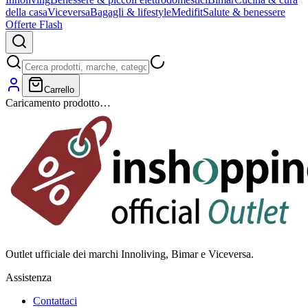
della casa
Viceversa
Bagagli & lifestyle
Medifit
Salute & benessere
Offerte Flash
Carrello
Caricamento prodotto…
Outlet ufficiale dei marchi Innoliving, Bimar e Viceversa.
Assistenza
Contattaci