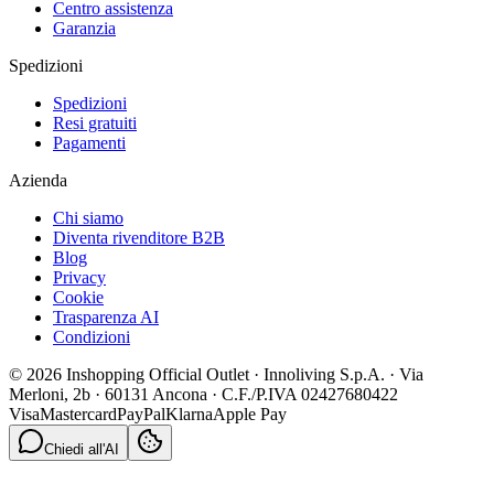
Centro assistenza
Garanzia
Spedizioni
Spedizioni
Resi gratuiti
Pagamenti
Azienda
Chi siamo
Diventa rivenditore B2B
Blog
Privacy
Cookie
Trasparenza AI
Condizioni
© 2026 Inshopping Official Outlet · Innoliving S.p.A. · Via
Merloni, 2b · 60131 Ancona · C.F./P.IVA 02427680422
Visa
Mastercard
PayPal
Klarna
Apple Pay
Chiedi all'AI