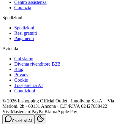
Centro assistenza
Garanzia
Spedizioni
Spedizioni
Resi gratuiti
Pagamenti
Azienda
Chi siamo
Diventa rivenditore B2B
Blog
Privacy
Cookie
Trasparenza AI
Condizioni
© 2026 Inshopping Official Outlet · Innoliving S.p.A. · Via
Merloni, 2b · 60131 Ancona · C.F./P.IVA 02427680422
Visa
Mastercard
PayPal
Klarna
Apple Pay
Chiedi all'AI