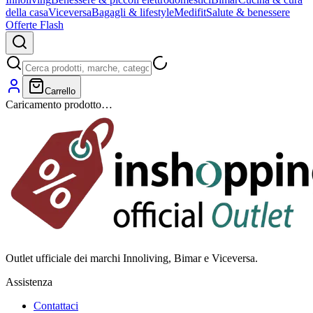
della casa
Viceversa
Bagagli & lifestyle
Medifit
Salute & benessere
Offerte Flash
Carrello
Caricamento prodotto…
Outlet ufficiale dei marchi Innoliving, Bimar e Viceversa.
Assistenza
Contattaci