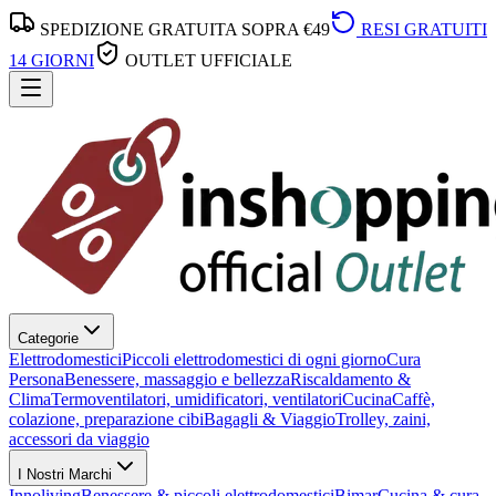
SPEDIZIONE GRATUITA SOPRA €49
RESI GRATUITI
14 GIORNI
OUTLET UFFICIALE
Categorie
Elettrodomestici
Piccoli elettrodomestici di ogni giorno
Cura
Persona
Benessere, massaggio e bellezza
Riscaldamento &
Clima
Termoventilatori, umidificatori, ventilatori
Cucina
Caffè,
colazione, preparazione cibi
Bagagli & Viaggio
Trolley, zaini,
accessori da viaggio
I Nostri Marchi
Innoliving
Benessere & piccoli elettrodomestici
Bimar
Cucina & cura