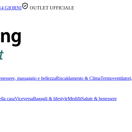
14 GIORNI
OUTLET UFFICIALE
nessere, massaggio e bellezza
Riscaldamento & Clima
Termoventilatori,
lla casa
Viceversa
Bagagli & lifestyle
Medifit
Salute & benessere