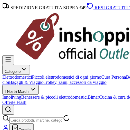
SPEDIZIONE GRATUITA SOPRA €49
RESI GRATUITI 
Categorie
Elettrodomestici
Piccoli elettrodomestici di ogni giorno
Cura Persona
Be
cibi
Bagagli & Viaggio
Trolley, zaini, accessori da viaggio
I Nostri Marchi
Innoliving
Benessere & piccoli elettrodomestici
Bimar
Cucina & cura de
Offerte Flash
Carrello