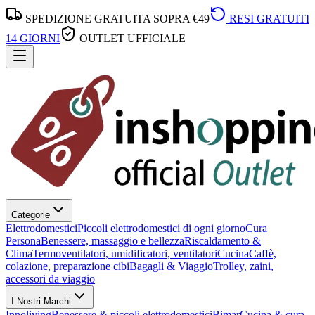
SPEDIZIONE GRATUITA SOPRA €49
RESI GRATUITI
14 GIORNI
OUTLET UFFICIALE
Categorie
Elettrodomestici
Piccoli elettrodomestici di ogni giorno
Cura
Persona
Benessere, massaggio e bellezza
Riscaldamento &
Clima
Termoventilatori, umidificatori, ventilatori
Cucina
Caffè,
colazione, preparazione cibi
Bagagli & Viaggio
Trolley, zaini,
accessori da viaggio
I Nostri Marchi
Innoliving
Benessere & piccoli elettrodomestici
Bimar
Cucina & cura