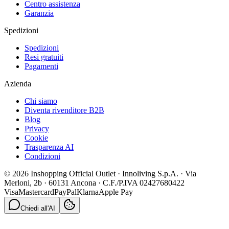
Centro assistenza
Garanzia
Spedizioni
Spedizioni
Resi gratuiti
Pagamenti
Azienda
Chi siamo
Diventa rivenditore B2B
Blog
Privacy
Cookie
Trasparenza AI
Condizioni
© 2026 Inshopping Official Outlet · Innoliving S.p.A. · Via
Merloni, 2b · 60131 Ancona · C.F./P.IVA 02427680422
Visa
Mastercard
PayPal
Klarna
Apple Pay
Chiedi all'AI