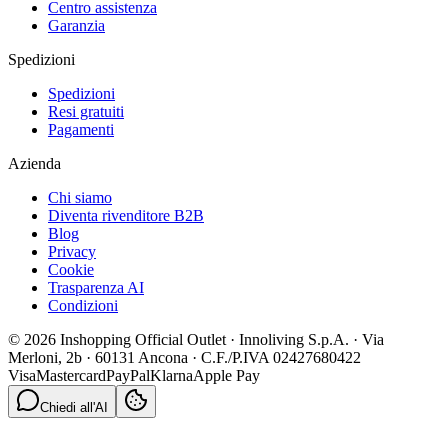
Centro assistenza
Garanzia
Spedizioni
Spedizioni
Resi gratuiti
Pagamenti
Azienda
Chi siamo
Diventa rivenditore B2B
Blog
Privacy
Cookie
Trasparenza AI
Condizioni
© 2026 Inshopping Official Outlet · Innoliving S.p.A. · Via
Merloni, 2b · 60131 Ancona · C.F./P.IVA 02427680422
Visa
Mastercard
PayPal
Klarna
Apple Pay
Chiedi all'AI