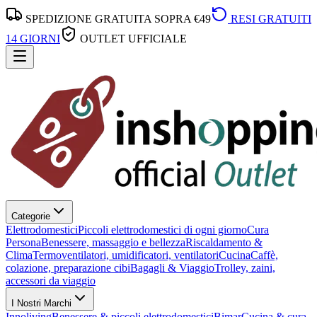
SPEDIZIONE GRATUITA SOPRA €49
RESI GRATUITI
14 GIORNI
OUTLET UFFICIALE
Categorie
Elettrodomestici
Piccoli elettrodomestici di ogni giorno
Cura
Persona
Benessere, massaggio e bellezza
Riscaldamento &
Clima
Termoventilatori, umidificatori, ventilatori
Cucina
Caffè,
colazione, preparazione cibi
Bagagli & Viaggio
Trolley, zaini,
accessori da viaggio
I Nostri Marchi
Innoliving
Benessere & piccoli elettrodomestici
Bimar
Cucina & cura