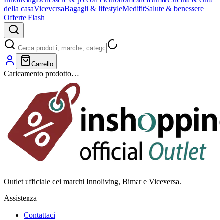
della casa
Viceversa
Bagagli & lifestyle
Medifit
Salute & benessere
Offerte Flash
Carrello
Caricamento prodotto…
Outlet ufficiale dei marchi Innoliving, Bimar e Viceversa.
Assistenza
Contattaci