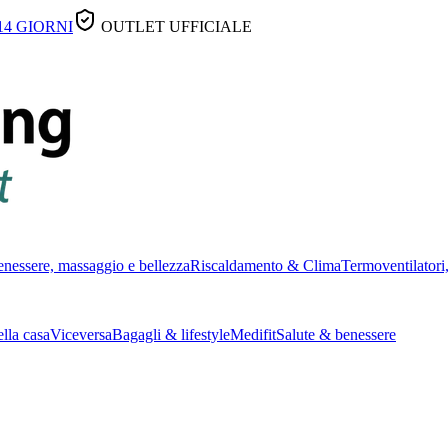
14 GIORNI
OUTLET UFFICIALE
nessere, massaggio e bellezza
Riscaldamento & Clima
Termoventilatori,
lla casa
Viceversa
Bagagli & lifestyle
Medifit
Salute & benessere