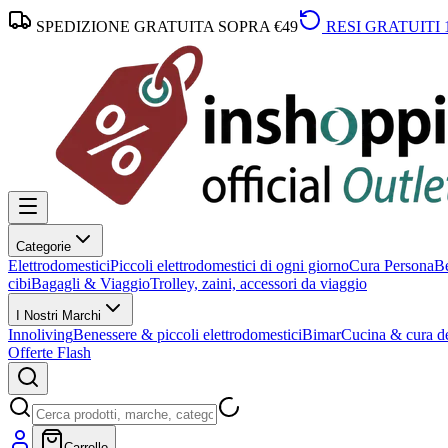
SPEDIZIONE GRATUITA SOPRA €49
RESI GRATUITI 
Categorie
Elettrodomestici
Piccoli elettrodomestici di ogni giorno
Cura Persona
Be
cibi
Bagagli & Viaggio
Trolley, zaini, accessori da viaggio
I Nostri Marchi
Innoliving
Benessere & piccoli elettrodomestici
Bimar
Cucina & cura de
Offerte Flash
Carrello