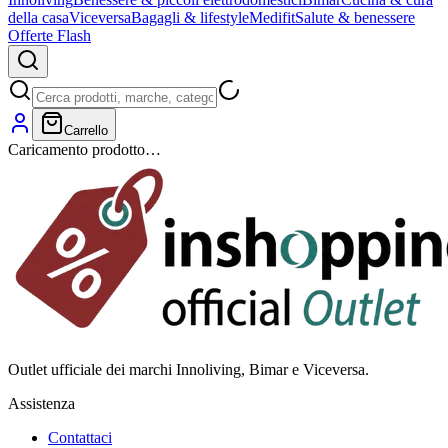
della casa
Viceversa
Bagagli & lifestyle
Medifit
Salute & benessere
Offerte Flash
Carrello
Caricamento prodotto…
Outlet ufficiale dei marchi Innoliving, Bimar e Viceversa.
Assistenza
Contattaci