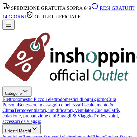
SPEDIZIONE GRATUITA SOPRA €49
RESI GRATUITI
14 GIORNI
OUTLET UFFICIALE
Categorie
Elettrodomestici
Piccoli elettrodomestici di ogni giorno
Cura
Persona
Benessere, massaggio e bellezza
Riscaldamento &
Clima
Termoventilatori, umidificatori, ventilatori
Cucina
Caffè,
colazione, preparazione cibi
Bagagli & Viaggio
Trolley, zaini,
accessori da viaggio
I Nostri Marchi
Innoliving
Benessere & piccoli elettrodomestici
Bimar
Cucina & cura