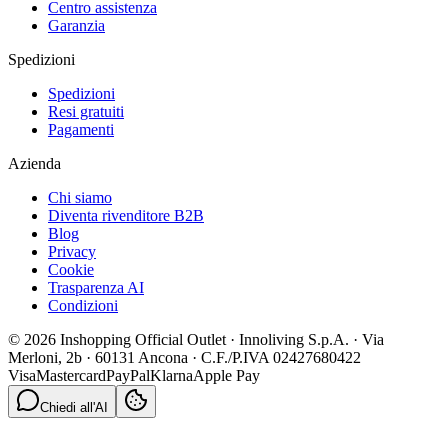
Centro assistenza
Garanzia
Spedizioni
Spedizioni
Resi gratuiti
Pagamenti
Azienda
Chi siamo
Diventa rivenditore B2B
Blog
Privacy
Cookie
Trasparenza AI
Condizioni
© 2026 Inshopping Official Outlet · Innoliving S.p.A. · Via
Merloni, 2b · 60131 Ancona · C.F./P.IVA 02427680422
Visa
Mastercard
PayPal
Klarna
Apple Pay
Chiedi all'AI