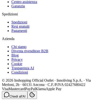
Centro assistenza
Garanzia
Spedizioni
Spedizioni
Resi gratuiti
Pagamenti
Azienda
Chi siamo
Diventa rivenditore B2B
Blog
Privacy
Cookie
Trasparenza AI
Condizioni
© 2026 Inshopping Official Outlet · Innoliving S.p.A. · Via
Merloni, 2b · 60131 Ancona · C.F./P.IVA 02427680422
Visa
Mastercard
PayPal
Klarna
Apple Pay
Chiedi all'AI