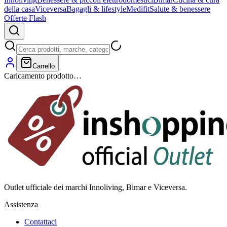
della casa
Viceversa
Bagagli & lifestyle
Medifit
Salute & benessere
Offerte Flash
Carrello
Caricamento prodotto…
Outlet ufficiale dei marchi Innoliving, Bimar e Viceversa.
Assistenza
Contattaci