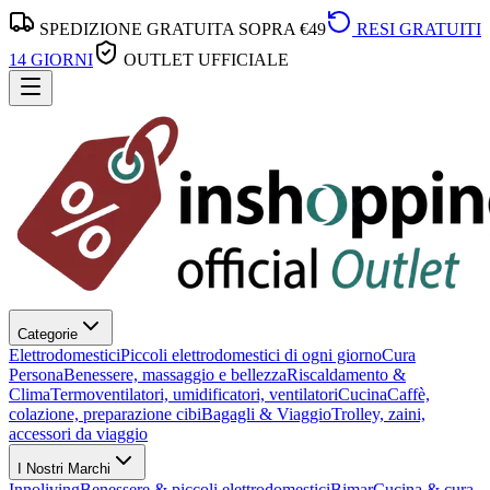
SPEDIZIONE GRATUITA SOPRA €49
RESI GRATUITI
14 GIORNI
OUTLET UFFICIALE
Categorie
Elettrodomestici
Piccoli elettrodomestici di ogni giorno
Cura
Persona
Benessere, massaggio e bellezza
Riscaldamento &
Clima
Termoventilatori, umidificatori, ventilatori
Cucina
Caffè,
colazione, preparazione cibi
Bagagli & Viaggio
Trolley, zaini,
accessori da viaggio
I Nostri Marchi
Innoliving
Benessere & piccoli elettrodomestici
Bimar
Cucina & cura