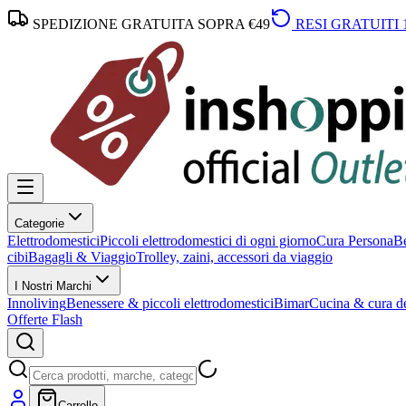
SPEDIZIONE GRATUITA SOPRA €49
RESI GRATUITI 
Categorie
Elettrodomestici
Piccoli elettrodomestici di ogni giorno
Cura Persona
Be
cibi
Bagagli & Viaggio
Trolley, zaini, accessori da viaggio
I Nostri Marchi
Innoliving
Benessere & piccoli elettrodomestici
Bimar
Cucina & cura de
Offerte Flash
Carrello