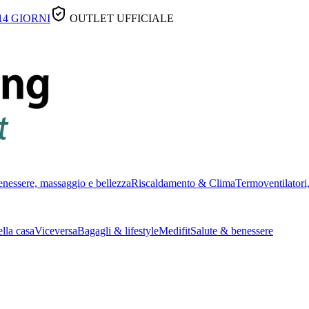
14 GIORNI
OUTLET UFFICIALE
nessere, massaggio e bellezza
Riscaldamento & Clima
Termoventilatori,
lla casa
Viceversa
Bagagli & lifestyle
Medifit
Salute & benessere