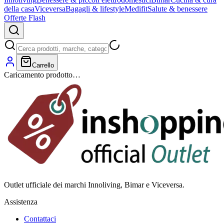
della casa
Viceversa
Bagagli & lifestyle
Medifit
Salute & benessere
Offerte Flash
Carrello
Caricamento prodotto…
Outlet ufficiale dei marchi Innoliving, Bimar e Viceversa.
Assistenza
Contattaci