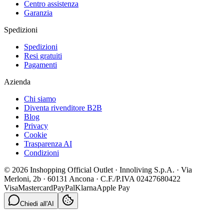
Centro assistenza
Garanzia
Spedizioni
Spedizioni
Resi gratuiti
Pagamenti
Azienda
Chi siamo
Diventa rivenditore B2B
Blog
Privacy
Cookie
Trasparenza AI
Condizioni
© 2026 Inshopping Official Outlet · Innoliving S.p.A. · Via
Merloni, 2b · 60131 Ancona · C.F./P.IVA 02427680422
Visa
Mastercard
PayPal
Klarna
Apple Pay
Chiedi all'AI