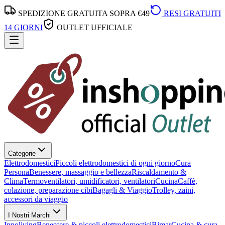
SPEDIZIONE GRATUITA SOPRA €49
RESI GRATUITI
14 GIORNI
OUTLET UFFICIALE
Categorie
Elettrodomestici
Piccoli elettrodomestici di ogni giorno
Cura
Persona
Benessere, massaggio e bellezza
Riscaldamento &
Clima
Termoventilatori, umidificatori, ventilatori
Cucina
Caffè,
colazione, preparazione cibi
Bagagli & Viaggio
Trolley, zaini,
accessori da viaggio
I Nostri Marchi
Innoliving
Benessere & piccoli elettrodomestici
Bimar
Cucina & cura