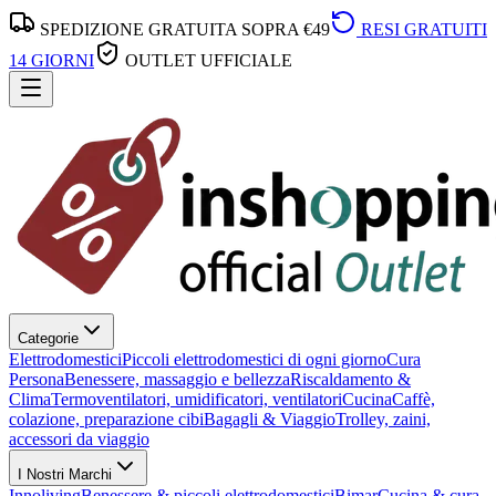
SPEDIZIONE GRATUITA SOPRA €49
RESI GRATUITI
14 GIORNI
OUTLET UFFICIALE
Categorie
Elettrodomestici
Piccoli elettrodomestici di ogni giorno
Cura
Persona
Benessere, massaggio e bellezza
Riscaldamento &
Clima
Termoventilatori, umidificatori, ventilatori
Cucina
Caffè,
colazione, preparazione cibi
Bagagli & Viaggio
Trolley, zaini,
accessori da viaggio
I Nostri Marchi
Innoliving
Benessere & piccoli elettrodomestici
Bimar
Cucina & cura