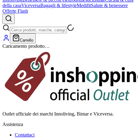
della casa
Viceversa
Bagagli & lifestyle
Medifit
Salute & benessere
Offerte Flash
Carrello
Caricamento prodotto…
Outlet ufficiale dei marchi Innoliving, Bimar e Viceversa.
Assistenza
Contattaci