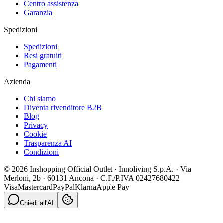
Centro assistenza
Garanzia
Spedizioni
Spedizioni
Resi gratuiti
Pagamenti
Azienda
Chi siamo
Diventa rivenditore B2B
Blog
Privacy
Cookie
Trasparenza AI
Condizioni
© 2026 Inshopping Official Outlet · Innoliving S.p.A. · Via
Merloni, 2b · 60131 Ancona · C.F./P.IVA 02427680422
Visa
Mastercard
PayPal
Klarna
Apple Pay
Chiedi all'AI