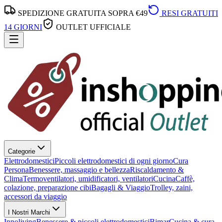
SPEDIZIONE GRATUITA SOPRA €49
RESI GRATUITI
14 GIORNI
OUTLET UFFICIALE
Categorie
Elettrodomestici
Piccoli elettrodomestici di ogni giorno
Cura
Persona
Benessere, massaggio e bellezza
Riscaldamento &
Clima
Termoventilatori, umidificatori, ventilatori
Cucina
Caffè,
colazione, preparazione cibi
Bagagli & Viaggio
Trolley, zaini,
accessori da viaggio
I Nostri Marchi
Innoliving
Benessere & piccoli elettrodomestici
Bimar
Cucina & cura