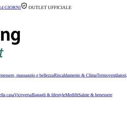
14 GIORNI
OUTLET UFFICIALE
nessere, massaggio e bellezza
Riscaldamento & Clima
Termoventilatori,
lla casa
Viceversa
Bagagli & lifestyle
Medifit
Salute & benessere