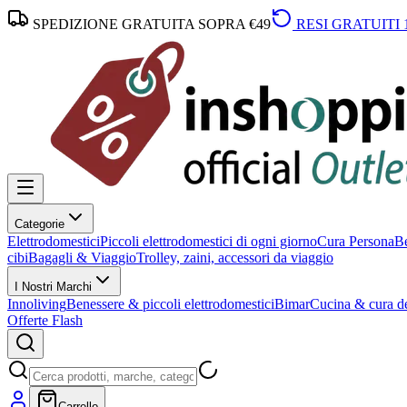
SPEDIZIONE GRATUITA SOPRA €49
RESI GRATUITI 
Categorie
Elettrodomestici
Piccoli elettrodomestici di ogni giorno
Cura Persona
Be
cibi
Bagagli & Viaggio
Trolley, zaini, accessori da viaggio
I Nostri Marchi
Innoliving
Benessere & piccoli elettrodomestici
Bimar
Cucina & cura de
Offerte Flash
Carrello