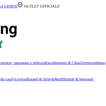
14 GIORNI
OUTLET UFFICIALE
nessere, massaggio e bellezza
Riscaldamento & Clima
Termoventilatori,
lla casa
Viceversa
Bagagli & lifestyle
Medifit
Salute & benessere