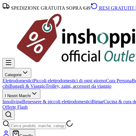
SPEDIZIONE GRATUITA SOPRA €49
RESI GRATUITI 
Categorie
Elettrodomestici
Piccoli elettrodomestici di ogni giorno
Cura Persona
Be
cibi
Bagagli & Viaggio
Trolley, zaini, accessori da viaggio
I Nostri Marchi
Innoliving
Benessere & piccoli elettrodomestici
Bimar
Cucina & cura de
Offerte Flash
Carrello