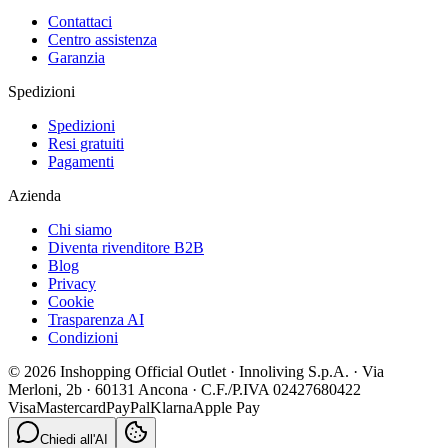
Contattaci
Centro assistenza
Garanzia
Spedizioni
Spedizioni
Resi gratuiti
Pagamenti
Azienda
Chi siamo
Diventa rivenditore B2B
Blog
Privacy
Cookie
Trasparenza AI
Condizioni
© 2026 Inshopping Official Outlet · Innoliving S.p.A. · Via
Merloni, 2b · 60131 Ancona · C.F./P.IVA 02427680422
Visa
Mastercard
PayPal
Klarna
Apple Pay
Chiedi all'AI