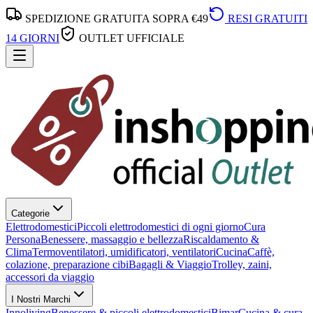
SPEDIZIONE GRATUITA SOPRA €49
RESI GRATUITI
14 GIORNI
OUTLET UFFICIALE
Categorie
Elettrodomestici
Piccoli elettrodomestici di ogni giorno
Cura
Persona
Benessere, massaggio e bellezza
Riscaldamento &
Clima
Termoventilatori, umidificatori, ventilatori
Cucina
Caffè,
colazione, preparazione cibi
Bagagli & Viaggio
Trolley, zaini,
accessori da viaggio
I Nostri Marchi
Innoliving
Benessere & piccoli elettrodomestici
Bimar
Cucina & cura