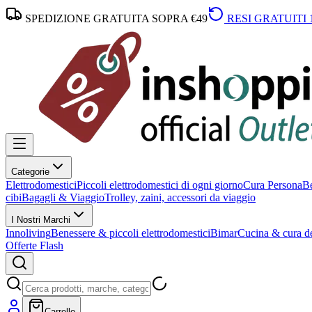
SPEDIZIONE GRATUITA SOPRA €49
RESI GRATUITI 
Categorie
Elettrodomestici
Piccoli elettrodomestici di ogni giorno
Cura Persona
Be
cibi
Bagagli & Viaggio
Trolley, zaini, accessori da viaggio
I Nostri Marchi
Innoliving
Benessere & piccoli elettrodomestici
Bimar
Cucina & cura de
Offerte Flash
Carrello