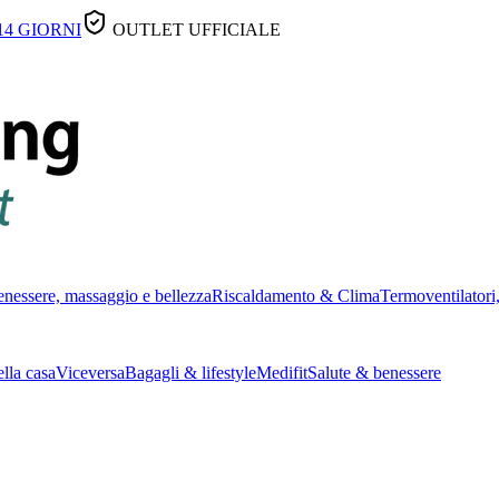
14 GIORNI
OUTLET UFFICIALE
nessere, massaggio e bellezza
Riscaldamento & Clima
Termoventilatori,
lla casa
Viceversa
Bagagli & lifestyle
Medifit
Salute & benessere