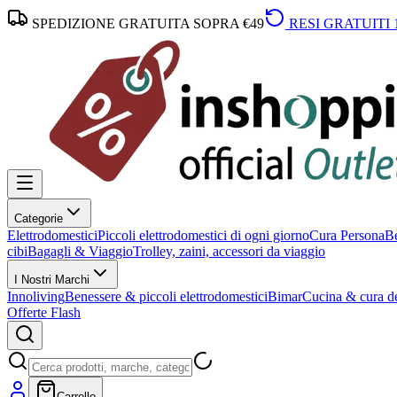
SPEDIZIONE GRATUITA SOPRA €49
RESI GRATUITI 
Categorie
Elettrodomestici
Piccoli elettrodomestici di ogni giorno
Cura Persona
Be
cibi
Bagagli & Viaggio
Trolley, zaini, accessori da viaggio
I Nostri Marchi
Innoliving
Benessere & piccoli elettrodomestici
Bimar
Cucina & cura de
Offerte Flash
Carrello