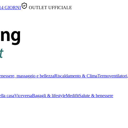
14 GIORNI
OUTLET UFFICIALE
nessere, massaggio e bellezza
Riscaldamento & Clima
Termoventilatori,
lla casa
Viceversa
Bagagli & lifestyle
Medifit
Salute & benessere