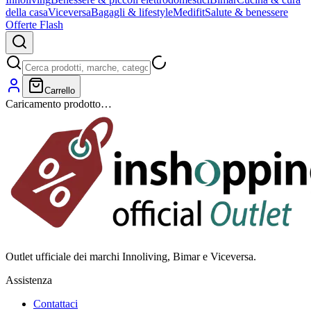
della casa
Viceversa
Bagagli & lifestyle
Medifit
Salute & benessere
Offerte Flash
Carrello
Caricamento prodotto…
Outlet ufficiale dei marchi Innoliving, Bimar e Viceversa.
Assistenza
Contattaci