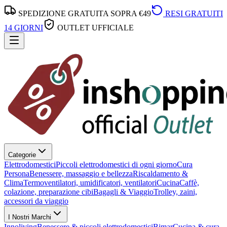
SPEDIZIONE GRATUITA SOPRA €49
RESI GRATUITI
14 GIORNI
OUTLET UFFICIALE
Categorie
Elettrodomestici
Piccoli elettrodomestici di ogni giorno
Cura
Persona
Benessere, massaggio e bellezza
Riscaldamento &
Clima
Termoventilatori, umidificatori, ventilatori
Cucina
Caffè,
colazione, preparazione cibi
Bagagli & Viaggio
Trolley, zaini,
accessori da viaggio
I Nostri Marchi
Innoliving
Benessere & piccoli elettrodomestici
Bimar
Cucina & cura