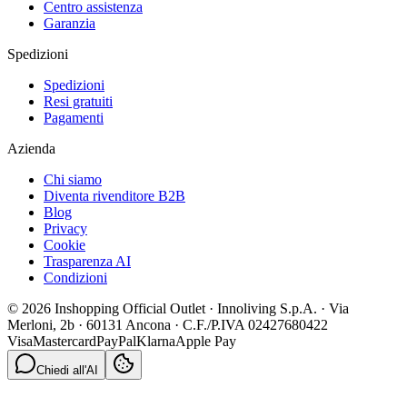
Centro assistenza
Garanzia
Spedizioni
Spedizioni
Resi gratuiti
Pagamenti
Azienda
Chi siamo
Diventa rivenditore B2B
Blog
Privacy
Cookie
Trasparenza AI
Condizioni
© 2026 Inshopping Official Outlet · Innoliving S.p.A. · Via
Merloni, 2b · 60131 Ancona · C.F./P.IVA 02427680422
Visa
Mastercard
PayPal
Klarna
Apple Pay
Chiedi all'AI